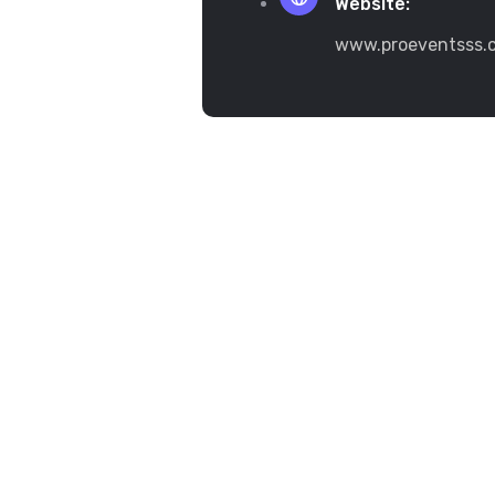
Website:
www.proeventsss.