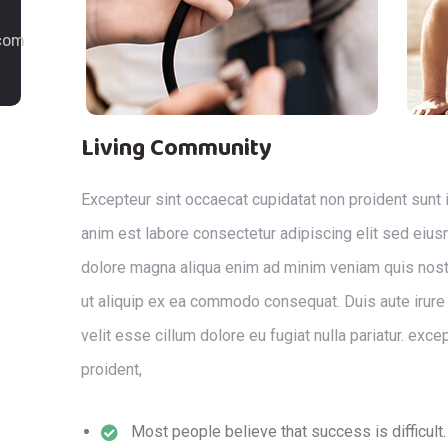
com
Living Community
Excepteur sint occaecat cupidatat non proident sunt in
anim est labore consectetur adipiscing elit sed eius
dolore magna aliqua enim ad minim veniam quis nostr
ut aliquip ex ea commodo consequat. Duis aute irure 
velit esse cillum dolore eu fugiat nulla pariatur. exc
proident,
Most people believe that success is difficult.