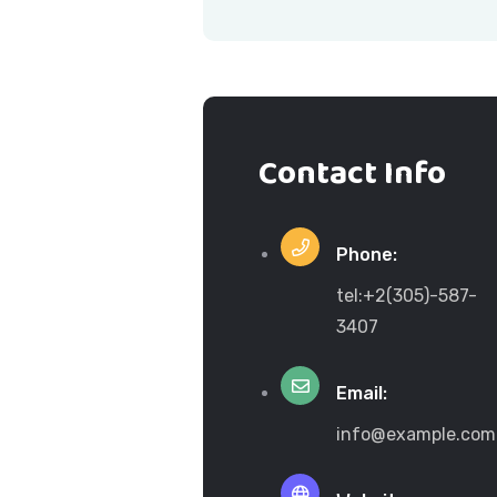
Contact Info
Phone:
tel:+2(305)-587-
3407
Email:
info@example.com