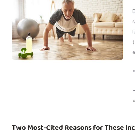
E
s
l
t
e
Two Most-Cited Reasons for These In